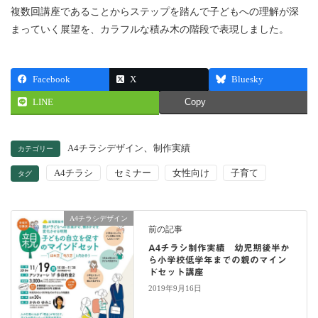
複数回講座であることからステップを踏んで子どもへの理解が深
まっていく展望を、カラフルな積み木の階段で表現しました。
Facebook
X
Bluesky
LINE
Copy
、
A4チラシデザイン
制作実績
カテゴリー
A4チラシ
セミナー
女性向け
子育て
タグ
A4チラシデザイン
前の記事
A4チラシ制作実績 幼児期後半か
ら小学校低学年までの親のマイン
ドセット講座
2019年9月16日