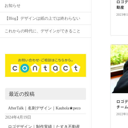
ロゴ
お知らせ
動産
2023年
【Blog】デザインは紙の上では終わらない
これからの時代に、デザインができること
最近の投稿
ロゴ
チームn
AfterTalk｜名刺デザイン｜Kauhola★peco
2022年
2024年4月19日
ロゴデザイン｜制作実績｜たすき不動産