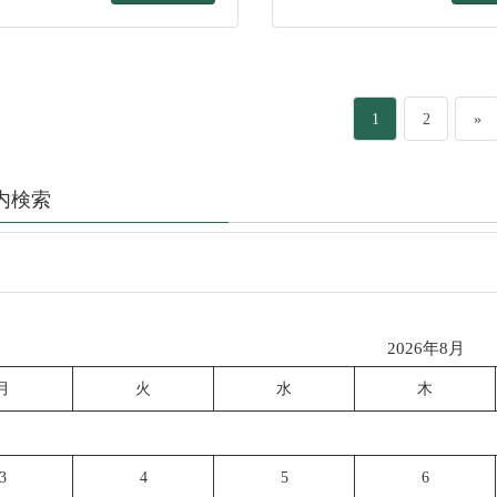
ペ
ペ
1
2
»
ー
ー
内検索
ジ
ジ
2026年8月
月
火
水
木
3
4
5
6