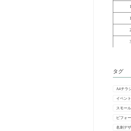
タグ
A4チラ
イベン
スモー
ビフォ
名刺デ