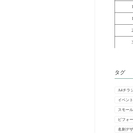
タグ
A4チラ
イベン
スモー
ビフォ
名刺デ