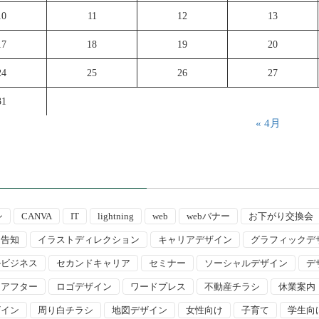
10
11
12
13
17
18
19
20
24
25
26
27
31
« 4月
シ
CANVA
IT
lightning
web
webバナー
お下がり交換会
ト告知
イラストディレクション
キャリアデザイン
グラフィックデ
ルビジネス
セカンドキャリア
セミナー
ソーシャルデザイン
デ
ーアフター
ロゴデザイン
ワードプレス
不動産チラシ
休業案内
ザイン
周り白チラシ
地図デザイン
女性向け
子育て
学生向