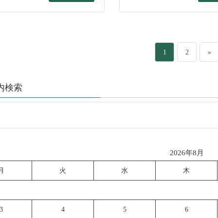
ペ
ペ
1
2
»
ー
ー
内検索
ジ
ジ
2026年8月
月
火
水
木
3
4
5
6