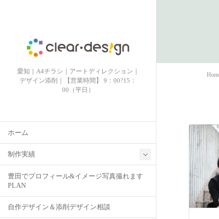
愛知｜A4チラシ｜アートディレクション｜
Hom
デザイン添削｜【営業時間】 9：00?15：
00（平日）
ホーム
制作実績
豊田でプロフィール&イメージ写真撮れます
PLAN
自作デザイン＆添削デザイン相談