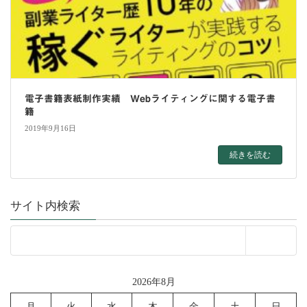
電子書籍表紙制作実績 Webライティングに関する電子書
籍
2019年9月16日
続きを読む
サイト内検索
2026年8月
月
火
水
木
金
土
日