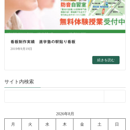
看板制作実績 進学塾の駅貼り看板
2019年9月19日
続きを読む
サイト内検索
2026年8月
月
火
水
木
金
土
日