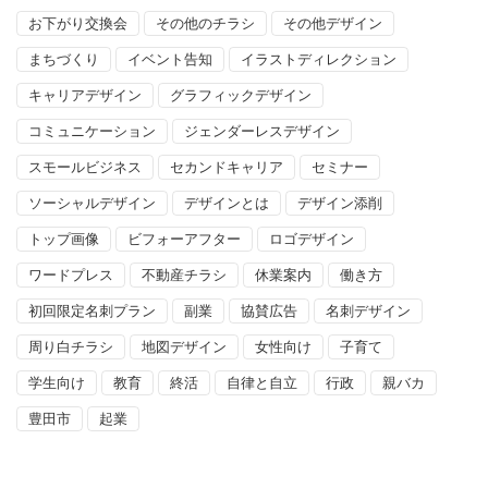
お下がり交換会
その他のチラシ
その他デザイン
まちづくり
イベント告知
イラストディレクション
キャリアデザイン
グラフィックデザイン
コミュニケーション
ジェンダーレスデザイン
スモールビジネス
セカンドキャリア
セミナー
ソーシャルデザイン
デザインとは
デザイン添削
トップ画像
ビフォーアフター
ロゴデザイン
ワードプレス
不動産チラシ
休業案内
働き方
初回限定名刺プラン
副業
協賛広告
名刺デザイン
周り白チラシ
地図デザイン
女性向け
子育て
学生向け
教育
終活
自律と自立
行政
親バカ
豊田市
起業