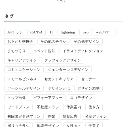
タグ
A4チラシ
CANVA
IT
lightning
web
webバナー
お下がり交換会
その他のチラシ
その他デザイン
まちづくり
イベント告知
イラストディレクション
キャリアデザイン
グラフィックデザイン
コミュニケーション
ジェンダーレスデザイン
スモールビジネス
セカンドキャリア
セミナー
ソーシャルデザイン
デザインとは
デザイン添削
トップ画像
ビフォーアフター
ロゴデザイン
ワードプレス
不動産チラシ
休業案内
働き方
初回限定名刺プラン
副業
協賛広告
名刺デザイン
周り白チラシ
地図デザイン
女性向け
子育て