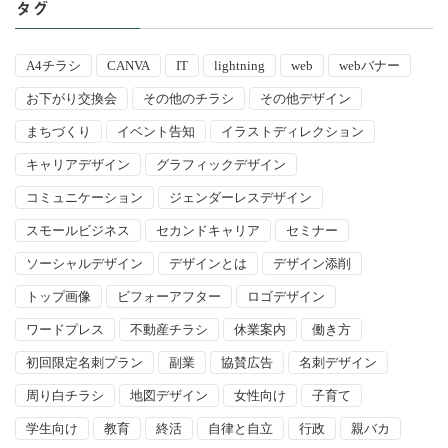
タグ
A4チラシ
CANVA
IT
lightning
web
webバナー
お下がり交換会
その他のチラシ
その他デザイン
まちづくり
イベント告知
イラストディレクション
キャリアデザイン
グラフィックデザイン
コミュニケーション
ジェンダーレスデザイン
スモールビジネス
セカンドキャリア
セミナー
ソーシャルデザイン
デザインとは
デザイン添削
トップ画像
ビフォーアフター
ロゴデザイン
ワードプレス
不動産チラシ
休業案内
働き方
初回限定名刺プラン
副業
協賛広告
名刺デザイン
周り白チラシ
地図デザイン
女性向け
子育て
学生向け
教育
終活
自律と自立
行政
親バカ