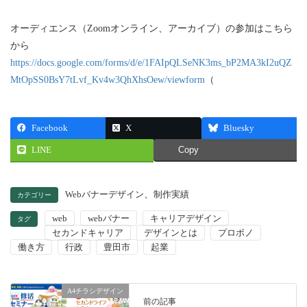
オーディエンス（Zoomオンライン、アーカイブ）の参加はこちら
から
https://docs.google.com/forms/d/e/1FAIpQLSeNK3ms_bP2MA3kI2uQZ
MtOpSS0BsY7tLvf_Kv4w3QhXhsOew/viewform
（
Facebook
X
Bluesky
LINE
Copy
、
Webバナーデザイン
制作実績
カテゴリー
web
webバナー
キャリアデザイン
タグ
セカンドキャリア
デザインとは
プロボノ
働き方
行政
豊田市
起業
A4チラシデザイン
前の記事