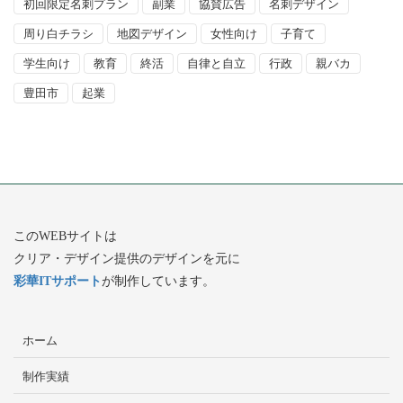
初回限定名刺プラン
副業
協賛広告
名刺デザイン
周り白チラシ
地図デザイン
女性向け
子育て
学生向け
教育
終活
自律と自立
行政
親バカ
豊田市
起業
このWEBサイトは
クリア・デザイン提供のデザインを元に
彩華ITサポート
が制作しています。
ホーム
制作実績