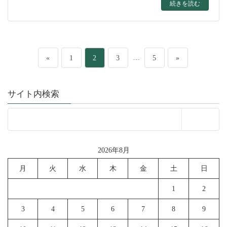
続きを読む
投
ペ
ペ
ペ
…
ペ
«
1
2
3
5
»
稿
ー
ー
ー
ー
サイト内検索
の
ジ
ジ
ジ
ジ
ペ
ー
2026年8月
ジ
月
火
水
木
金
土
日
送
1
2
り
3
4
5
6
7
8
9