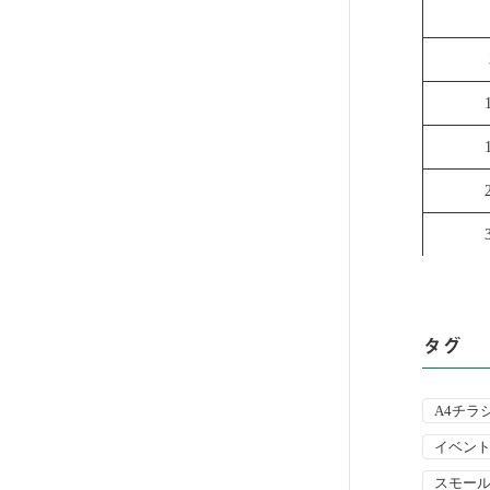
タグ
A4チラ
イベン
スモー