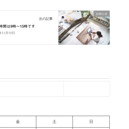
お知らせ
次の記事
時間は9時〜15時です
2年11月10日
金
土
日