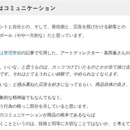
はコミュニケーション
ントと自分との、そして、発信側と、広告を投げかける顧客との
ボール（やや一方的な）だと思っています。
は整理整頓
の記事で引用した、アートディレクター・葛西薫さん
、いいな」と思うものは、カッコつけていたものとかが全て抜け
です。それはとてもうれしい経験で、やめられなくなります。
いな」と積み重ねた広告を好きになってもらい、商品自体の良さ
象的な精神論でもなんでもなく、
う行為の根っこ部分を示していると思います。
のコミュニケーションが商品の根本であるならば
くことというのは、技術と同等に大切なことではないか、と考え